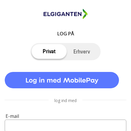
LOG PÅ
Privat
Erhverv
log ind med
E-mail