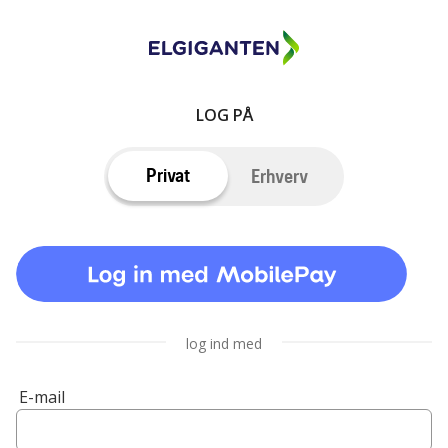
LOG PÅ
Privat
Erhverv
log ind med
E-mail