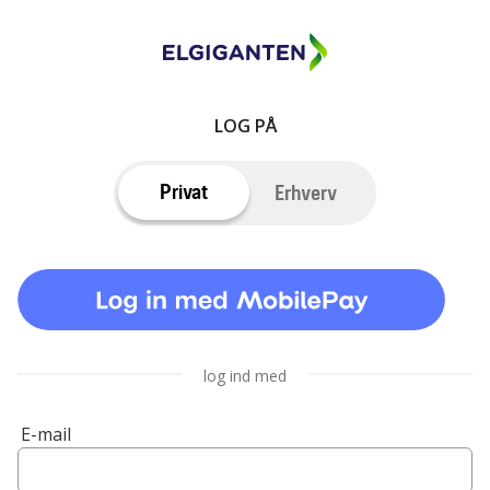
LOG PÅ
Privat
Erhverv
log ind med
E-mail