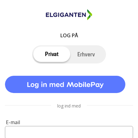
LOG PÅ
Privat
Erhverv
log ind med
E-mail