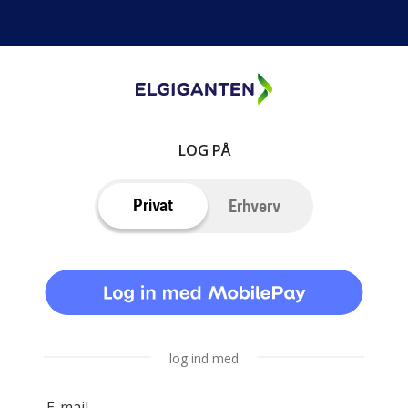
LOG PÅ
Privat
Erhverv
log ind med
E-mail