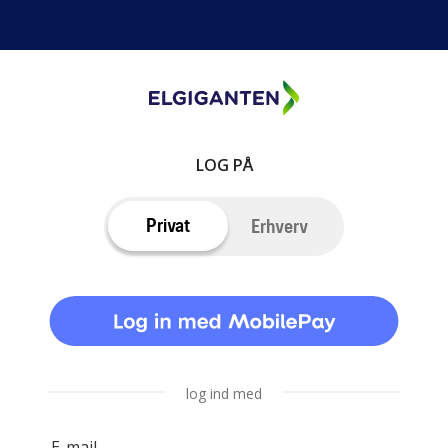
LOG PÅ
Privat
Erhverv
log ind med
E-mail