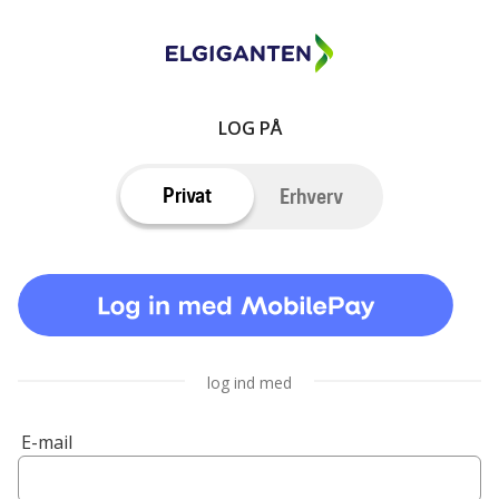
LOG PÅ
Privat
Erhverv
log ind med
E-mail