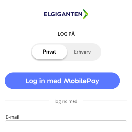
LOG PÅ
Privat
Erhverv
log ind med
E-mail