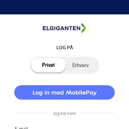
LOG PÅ
Privat
Erhverv
log ind med
E-mail