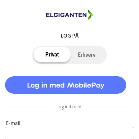
LOG PÅ
Privat
Erhverv
log ind med
E-mail