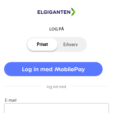
LOG PÅ
Privat
Erhverv
log ind med
E-mail