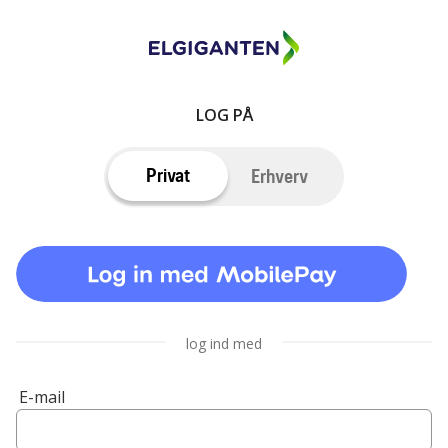
LOG PÅ
Privat
Erhverv
log ind med
E-mail