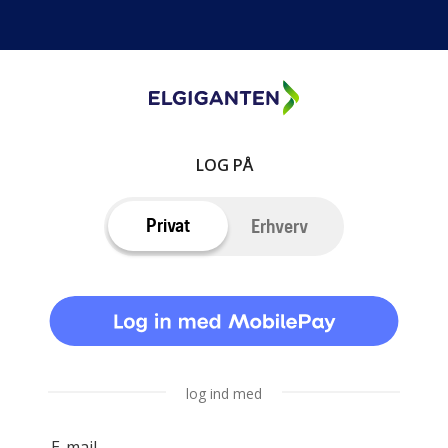
LOG PÅ
Privat
Erhverv
log ind med
E-mail