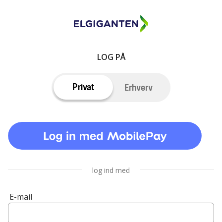
LOG PÅ
Privat
Erhverv
log ind med
E-mail