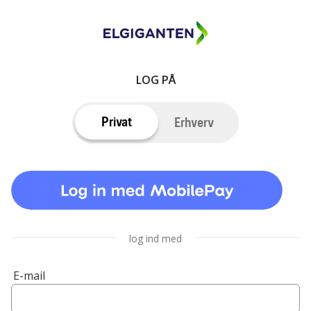
LOG PÅ
Privat
Erhverv
log ind med
E-mail