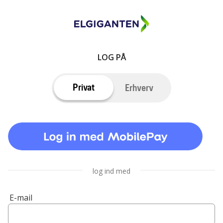
LOG PÅ
Privat
Erhverv
log ind med
E-mail