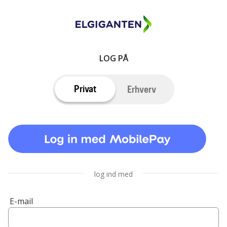
LOG PÅ
Privat
Erhverv
log ind med
E-mail