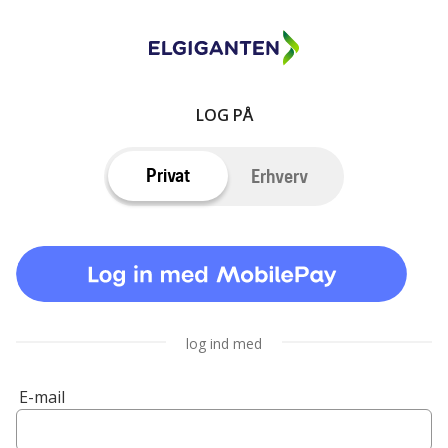
LOG PÅ
Privat
Erhverv
log ind med
E-mail