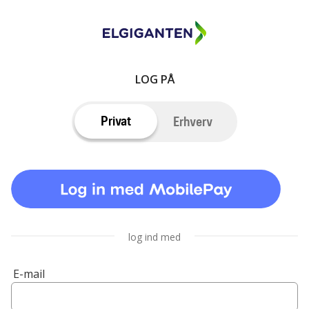
LOG PÅ
Privat
Erhverv
log ind med
E-mail