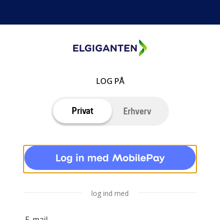
LOG PÅ
Privat
Erhverv
log ind med
E-mail