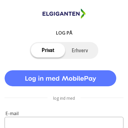
LOG PÅ
Privat
Erhverv
log ind med
E-mail