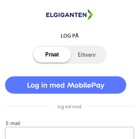
LOG PÅ
Privat
Erhverv
log ind med
E-mail