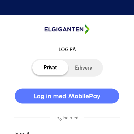
LOG PÅ
Privat
Erhverv
log ind med
E-mail