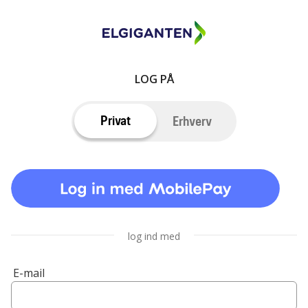
LOG PÅ
Privat
Erhverv
log ind med
E-mail