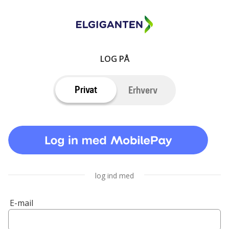
LOG PÅ
Privat
Erhverv
log ind med
E-mail