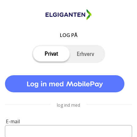
LOG PÅ
Privat
Erhverv
log ind med
E-mail