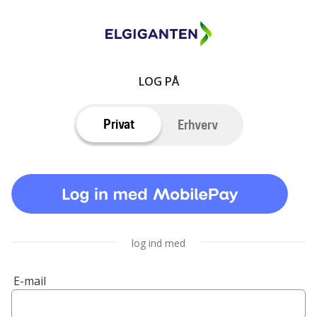
LOG PÅ
Privat
Erhverv
log ind med
E-mail