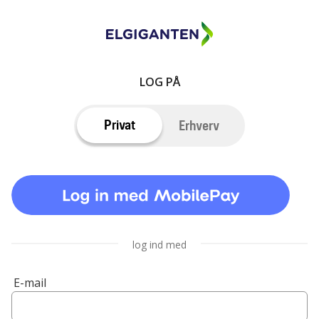
LOG PÅ
Privat
Erhverv
log ind med
E-mail