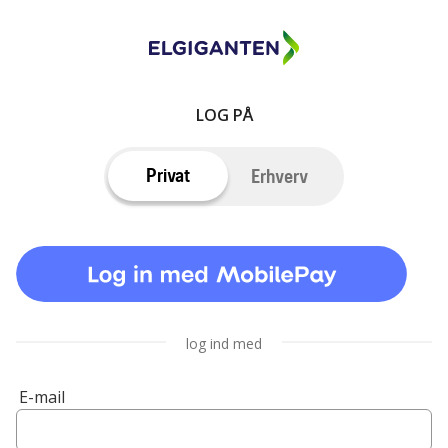
LOG PÅ
Privat
Erhverv
log ind med
E-mail