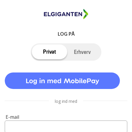
LOG PÅ
Privat
Erhverv
log ind med
E-mail