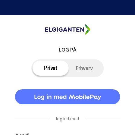
LOG PÅ
Privat
Erhverv
log ind med
E-mail