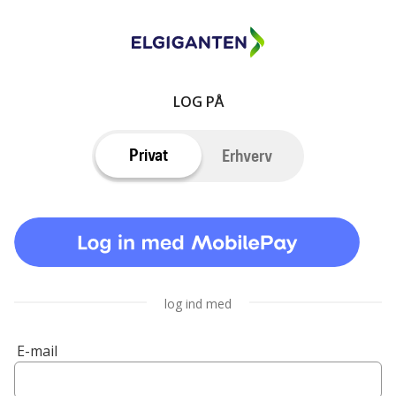
LOG PÅ
Privat
Erhverv
log ind med
E-mail