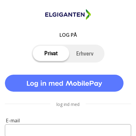
LOG PÅ
Privat
Erhverv
log ind med
E-mail