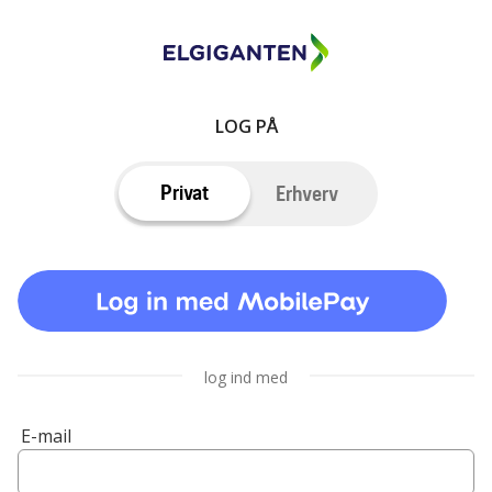
LOG PÅ
Privat
Erhverv
log ind med
E-mail