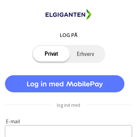
LOG PÅ
Privat
Erhverv
log ind med
E-mail