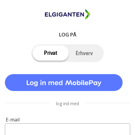
LOG PÅ
Privat
Erhverv
log ind med
E-mail