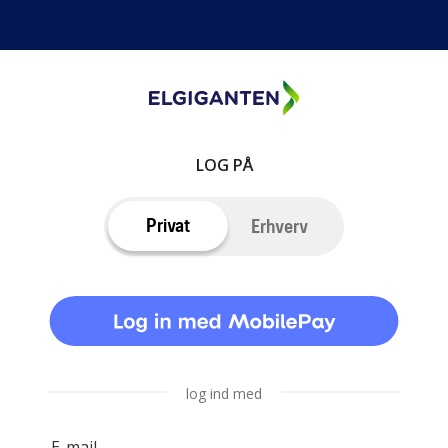
LOG PÅ
Privat
Erhverv
log ind med
E-mail