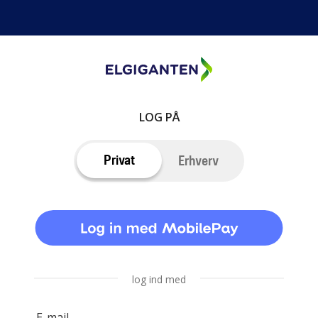
LOG PÅ
Privat
Erhverv
log ind med
E-mail