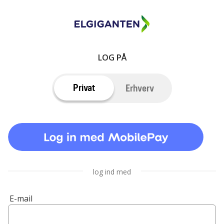
LOG PÅ
Privat
Erhverv
log ind med
E-mail