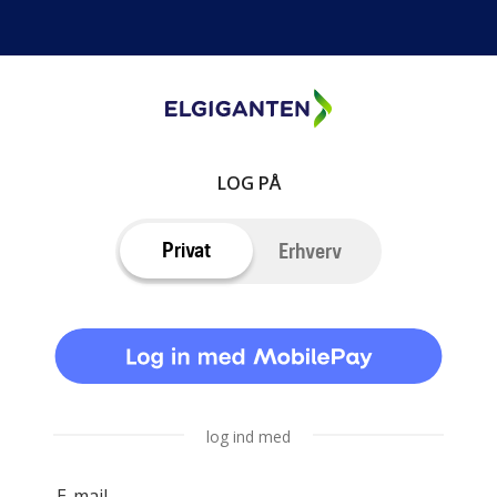
LOG PÅ
Privat
Erhverv
log ind med
E-mail