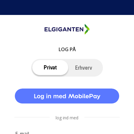
LOG PÅ
Privat
Erhverv
log ind med
E-mail