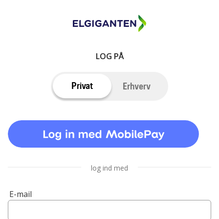
LOG PÅ
Privat
Erhverv
log ind med
E-mail