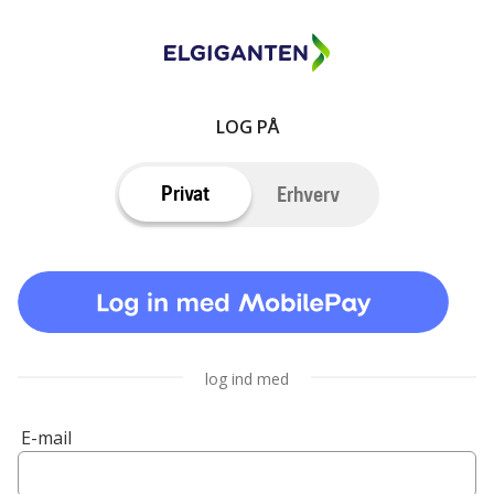
LOG PÅ
Privat
Erhverv
log ind med
E-mail