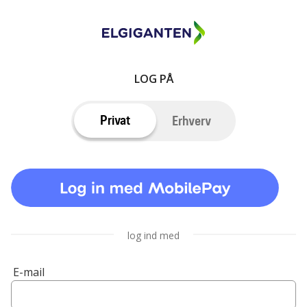
LOG PÅ
Privat
Erhverv
log ind med
E-mail