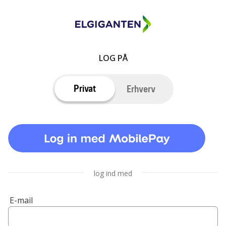
LOG PÅ
Privat
Erhverv
log ind med
E-mail