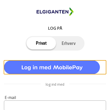
LOG PÅ
Privat
Erhverv
log ind med
E-mail