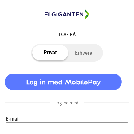
LOG PÅ
Privat
Erhverv
log ind med
E-mail