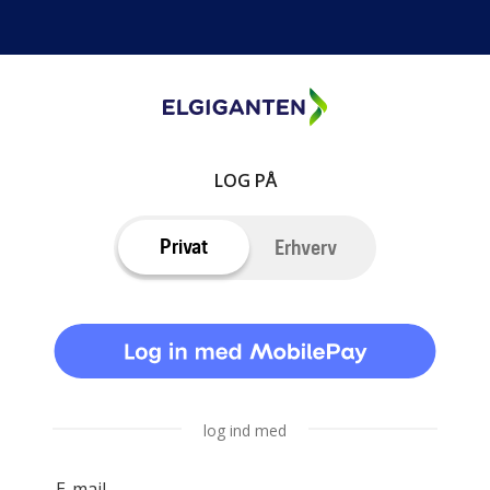
LOG PÅ
Privat
Erhverv
log ind med
E-mail