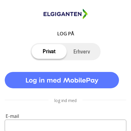
LOG PÅ
Privat
Erhverv
log ind med
E-mail