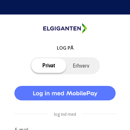
LOG PÅ
Privat
Erhverv
log ind med
E-mail